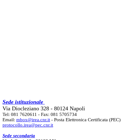
Sede istituzionale
Via Diocleziano 328 - 80124 Napoli
Tel: 081 7620611 - Fax: 081 5705734
Email:
mbox@irea.cnr.it
- Posta Elettronica Certificata (PEC)
protocollo.irea@pec.cnr.it
Sede secondaria