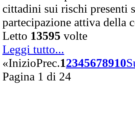
cittadini sui rischi presenti s
partecipazione attiva della
Letto
13595
volte
Leggi tutto...
«
Inizio
Prec.
1
2
3
4
5
6
7
8
9
10
S
Pagina 1 di 24