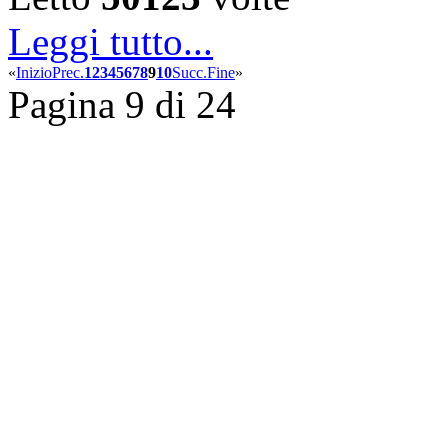
Leggi tutto...
«
Inizio
Prec.
1
2
3
4
5
6
7
8
9
10
Succ.
Fine
»
Pagina 9 di 24