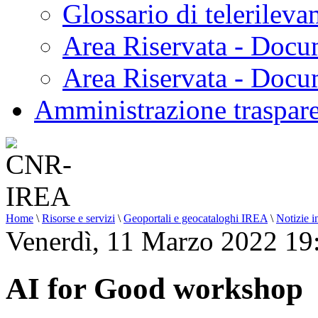
Glossario di telerilev
Area Riservata - Docu
Area Riservata - Doc
Amministrazione traspar
Home
\
Risorse e servizi
\
Geoportali e geocataloghi IREA
\
Notizie i
Venerdì, 11 Marzo 2022 19
AI for Good workshop