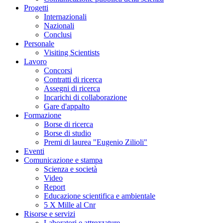
Progetti
Internazionali
Nazionali
Conclusi
Personale
Visiting Scientists
Lavoro
Concorsi
Contratti di ricerca
Assegni di ricerca
Incarichi di collaborazione
Gare d'appalto
Formazione
Borse di ricerca
Borse di studio
Premi di laurea "Eugenio Zilioli"
Eventi
Comunicazione e stampa
Scienza e società
Video
Report
Educazione scientifica e ambientale
5 X Mille al Cnr
Risorse e servizi
Laboratori e attrezzature