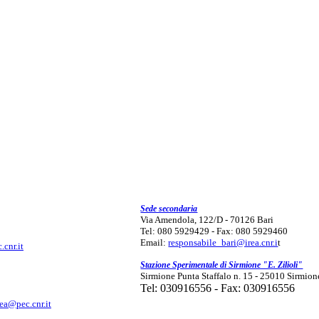
Sede secondaria
Via Amendola, 122/D - 70126 Bari
Tel: 080 5929429 - Fax: 080 5929460
Email:
responsabile_bari@irea.cnr.i
t
.cnr.it
Stazione Sperimentale di Sirmione "E. Zilioli"
Sirmione Punta Staffalo n. 15 - 25010 Sirmion
Tel: 030916556 - Fax: 030916556
rea@pec.cnr.it