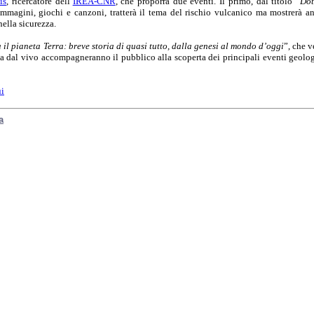
is
, ricercatore dell’
IREA-CNR
, che proporrà due eventi. Il primo, dal titolo “
Dot
 immagini, giochi e canzoni, tratterà il tema del rischio vulcanico ma mostrerà 
ella sicurezza.
 il pianeta Terra: breve storia di quasi tutto, dalla genesi al mondo d’oggi
”, che v
ca dal vivo accompagneranno il pubblico alla scoperta dei principali eventi geologi
ui
a