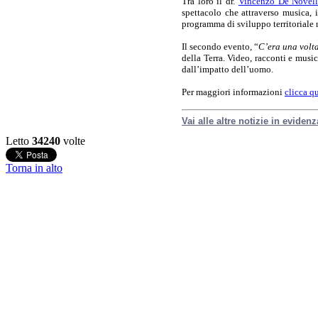
Tra loro il dr.
Vincenzo De Novell
spettacolo che attraverso musica,
programma di sviluppo territoriale n
Il secondo evento, “
C’era una volta
della Terra. Video, racconti e musi
dall’impatto dell’uomo.
Per maggiori informazioni
clicca q
Vai alle altre notizie in evidenz
Letto
34240
volte
Torna in alto