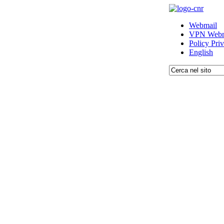
Webmail
VPN Webm
Policy Pri
English