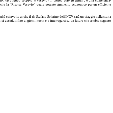
tò, ma quando scoppia il Vesuvio? Il Grand Tour in Blues
”, è una conferenza-
anche la “Risorsa Vesuvio” quale potente strumento economico per un efficiente
edrà coinvolto anche il dr. Stefano Solarino dell'INGV, sarà un viaggio nella storia
ci accaduti fino ai giorni nostri e a interrogarsi su un futuro che sembra segnato