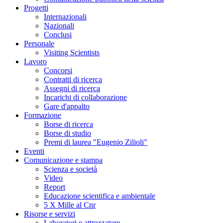
Progetti
Internazionali
Nazionali
Conclusi
Personale
Visiting Scientists
Lavoro
Concorsi
Contratti di ricerca
Assegni di ricerca
Incarichi di collaborazione
Gare d'appalto
Formazione
Borse di ricerca
Borse di studio
Premi di laurea "Eugenio Zilioli"
Eventi
Comunicazione e stampa
Scienza e società
Video
Report
Educazione scientifica e ambientale
5 X Mille al Cnr
Risorse e servizi
Laboratori e attrezzature