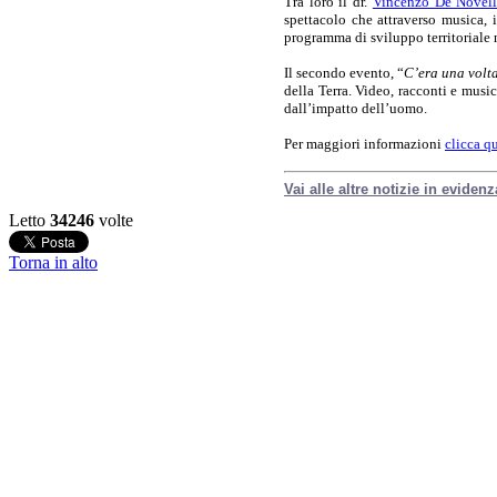
Tra loro il dr.
Vincenzo De Novell
spettacolo che attraverso musica,
programma di sviluppo territoriale n
Il secondo evento, “
C’era una volta
della Terra. Video, racconti e musi
dall’impatto dell’uomo.
Per maggiori informazioni
clicca q
Vai alle altre notizie in evidenz
Letto
34246
volte
Torna in alto