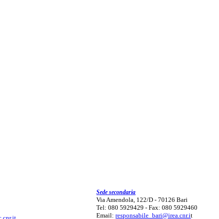
Sede secondaria
Via Amendola, 122/D - 70126 Bari
Tel: 080 5929429 - Fax: 080 5929460
Email:
responsabile_bari@irea.cnr.i
t
.cnr.it