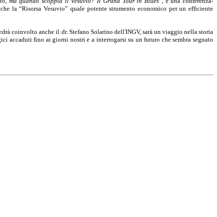
tò, ma quando scoppia il Vesuvio? Il Grand Tour in Blues
”, è una conferenza-
anche la “Risorsa Vesuvio” quale potente strumento economico per un efficiente
edrà coinvolto anche il dr. Stefano Solarino dell'INGV, sarà un viaggio nella storia
ci accaduti fino ai giorni nostri e a interrogarsi su un futuro che sembra segnato