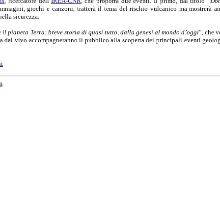
is
, ricercatore dell’
IREA-CNR
, che proporrà due eventi. Il primo, dal titolo “
Dot
 immagini, giochi e canzoni, tratterà il tema del rischio vulcanico ma mostrerà 
ella sicurezza.
 il pianeta Terra: breve storia di quasi tutto, dalla genesi al mondo d’oggi
”, che v
ca dal vivo accompagneranno il pubblico alla scoperta dei principali eventi geologi
ui
a