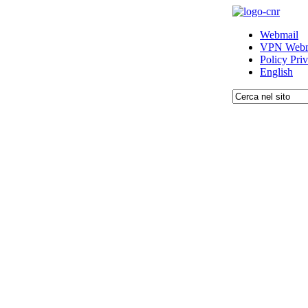
Webmail
VPN Webm
Policy Pri
English