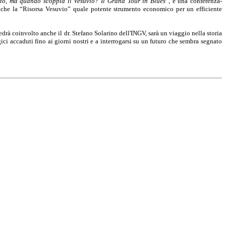
tò, ma quando scoppia il Vesuvio? Il Grand Tour in Blues
”, è una conferenza-
anche la “Risorsa Vesuvio” quale potente strumento economico per un efficiente
edrà coinvolto anche il dr. Stefano Solarino dell'INGV, sarà un viaggio nella storia
ci accaduti fino ai giorni nostri e a interrogarsi su un futuro che sembra segnato