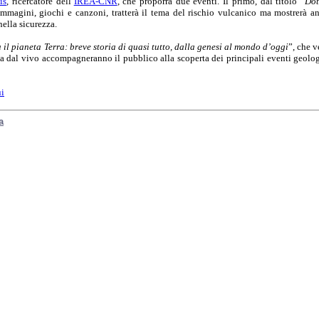
is
, ricercatore dell’
IREA-CNR
, che proporrà due eventi. Il primo, dal titolo “
Dot
 immagini, giochi e canzoni, tratterà il tema del rischio vulcanico ma mostrerà 
ella sicurezza.
 il pianeta Terra: breve storia di quasi tutto, dalla genesi al mondo d’oggi
”, che v
ca dal vivo accompagneranno il pubblico alla scoperta dei principali eventi geologi
ui
a