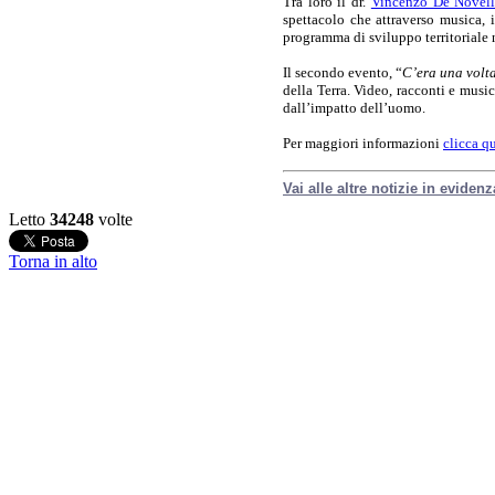
Tra loro il dr.
Vincenzo De Novell
spettacolo che attraverso musica,
programma di sviluppo territoriale n
Il secondo evento, “
C’era una volta
della Terra. Video, racconti e musi
dall’impatto dell’uomo.
Per maggiori informazioni
clicca q
Vai alle altre notizie in evidenz
Letto
34248
volte
Torna in alto