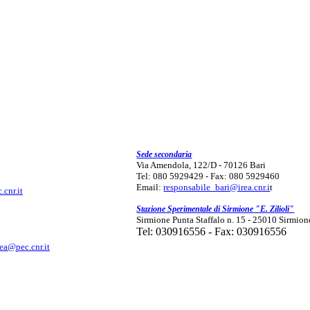
Sede secondaria
Via Amendola, 122/D - 70126 Bari
Tel: 080 5929429 - Fax: 080 5929460
Email:
responsabile_bari@irea.cnr.i
t
.cnr.it
Stazione Sperimentale di Sirmione "E. Zilioli"
Sirmione Punta Staffalo n. 15 - 25010 Sirmion
Tel: 030916556 - Fax: 030916556
rea@pec.cnr.it