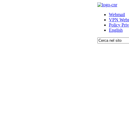
Webmail
VPN Webm
Policy Pri
English