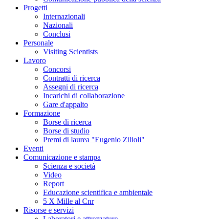
Progetti
Internazionali
Nazionali
Conclusi
Personale
Visiting Scientists
Lavoro
Concorsi
Contratti di ricerca
Assegni di ricerca
Incarichi di collaborazione
Gare d'appalto
Formazione
Borse di ricerca
Borse di studio
Premi di laurea "Eugenio Zilioli"
Eventi
Comunicazione e stampa
Scienza e società
Video
Report
Educazione scientifica e ambientale
5 X Mille al Cnr
Risorse e servizi
Laboratori e attrezzature