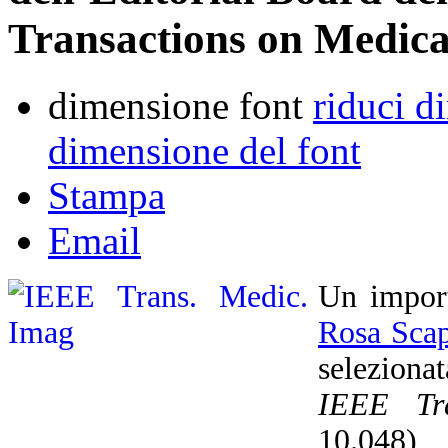
Transactions on Medic
dimensione font
riduci d
dimensione del font
Stampa
Email
Un import
Rosa Scap
seleziona
IEEE Tr
10.048),