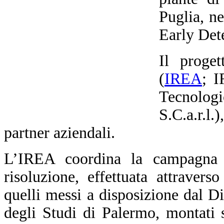
Puglia, n
Early Dete
Il proge
(
IREA
; I
Tecnolo
S.C.a.r.
partner aziendali.
L’IREA coordina la campagna d
risoluzione, effettuata attraverso
quelli messi a disposizione dal D
degli Studi di Palermo, montati