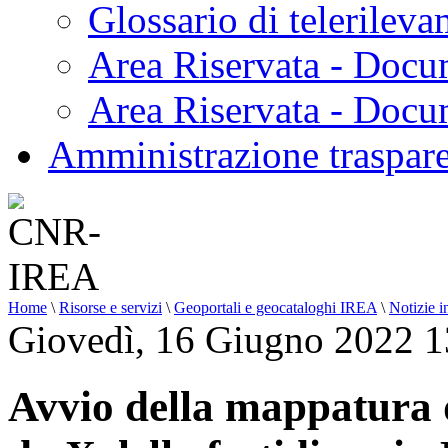
Glossario di telerilev
Area Riservata - Docu
Area Riservata - Doc
Amministrazione traspar
Home
\
Risorse e servizi
\
Geoportali e geocataloghi IREA
\
Notizie i
Giovedì, 16 Giugno 2022 1
Avvio della mappatura de