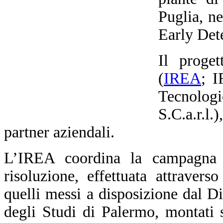
Puglia, n
Early Dete
Il proge
(
IREA
; I
Tecnolo
S.C.a.r.
partner aziendali.
L’IREA coordina la campagna d
risoluzione, effettuata attraverso
quelli messi a disposizione dal D
degli Studi di Palermo, montati