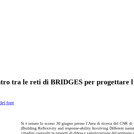
tro tra le reti di BRIDGES per progettare l’
del font
Si è tenuto lo scorso 30 giugno presso l’Area di ricerca del CNR di v
(Building Reflexivity and response-ability Involving Different narr
cittadini coinvolti in progetti di difesa e valorizzazione del territorio