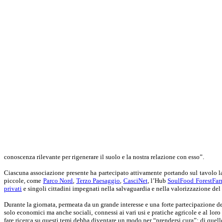
conoscenza rilevante per rigenerare il suolo e la nostra relazione con esso”.
Ciascuna associazione presente ha partecipato attivamente portando sul tavolo la pr
piccole, come
Parco Nord
,
Terzo Paesaggio
,
CasciNet
, l’Hub
SoulFood ForestFar
privati
e singoli cittadini impegnati nella salvaguardia e nella valorizzazione del t
Durante la giornata, permeata da un grande interesse e una forte partecipazione dei 
solo economici ma anche sociali, connessi ai vari usi e pratiche agricole e al loro 
fare ricerca su questi temi debba diventare un modo per “prendersi cura”: di quello