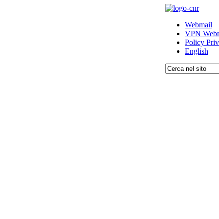
Webmail
VPN Webm
Policy Pri
English