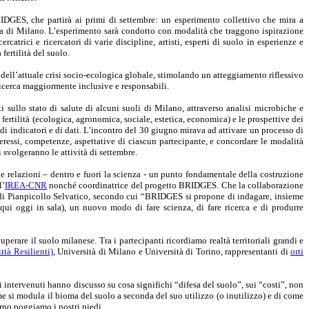
BRIDGES, che partirà ai primi di settembre: un esperimento collettivo che mira a
ana di Milano. L’esperimento sarà condotto con modalità che traggono ispirazione
catrici e ricercatori di varie discipline, artisti, esperti di suolo in esperienze e
fertilità del suolo.
dell’attuale crisi socio-ecologica globale, stimolando un atteggiamento riflessivo
 ricerca maggiormente inclusive e responsabili.
ti sullo stato di salute di alcuni suoli di Milano, attraverso analisi microbiche e
rtilità (ecologica, agronomica, sociale, estetica, economica) e le prospettive dei
 di indicatori e di dati. L’incontro del 30 giugno mirava ad attivare un processo di
eressi, competenze, aspettative di ciascun partecipante, e concordare le modalità
i svolgeranno le attività di settembre.
 relazioni – dentro e fuori la scienza - un punto fondamentale della costruzione
l’
IREA-CNR
nonché coordinatrice del progetto BRIDGES. Che la collaborazione
, di Pianpicollo Selvatico, secondo cui “BRIDGES si propone di indagare, insieme
li qui oggi in sala), un nuovo modo di fare scienza, di fare ricerca e di produrre
perare il suolo milanese. Tra i partecipanti ricordiamo realtà territoriali grandi e
tà Resilienti)
, Università di Milano e Università di Torino, rappresentanti di
orti
ri intervenuti hanno discusso su cosa significhi “difesa del suolo”, sui “costi”, non
come si modula il bioma del suolo a seconda del suo utilizzo (o inutilizzo) e di come
orno poggiamo i nostri piedi.