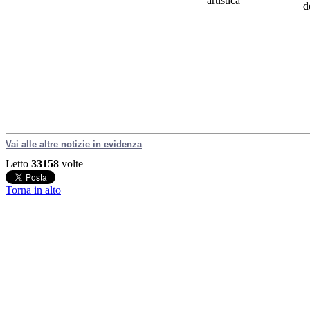
artistica
d
Vai alle altre notizie in evidenza
Letto
33158
volte
Torna in alto