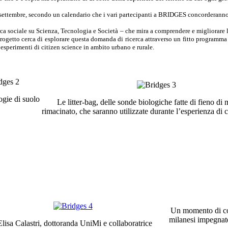
ettembre, secondo un calendario che i vari partecipanti a BRIDGES concorderanno 
 sociale su Scienza, Tecnologia e Società – che mira a comprendere e migliorare la
 progetto cerca di esplorare questa domanda di ricerca attraverso un fitto programma
d esperimenti di citizen science in ambito urbano e rurale.
ogie di suolo
Le litter-bag, delle sonde biologiche fatte di fieno di
rimacinato, che saranno utilizzate durante l’esperienza di c
Un momento di con
milanesi impegnate 
Elisa Calastri, dottoranda UniMi e collaboratrice