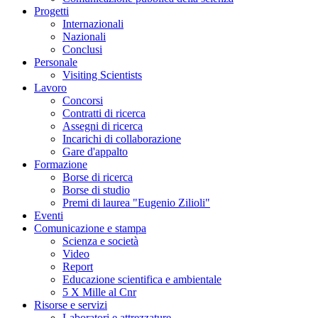
Progetti
Internazionali
Nazionali
Conclusi
Personale
Visiting Scientists
Lavoro
Concorsi
Contratti di ricerca
Assegni di ricerca
Incarichi di collaborazione
Gare d'appalto
Formazione
Borse di ricerca
Borse di studio
Premi di laurea "Eugenio Zilioli"
Eventi
Comunicazione e stampa
Scienza e società
Video
Report
Educazione scientifica e ambientale
5 X Mille al Cnr
Risorse e servizi
Laboratori e attrezzature