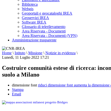
Biblioteca
Webgis
Geoportali e geocataloghi IREA
Geoservizi IREA
Software IREA
Glossario di telerilevamento
Area Riservata - Documenti
Area Riservata - Documenti (VPN)
Amministrazione trasparente
Home
\
Istituto
\
Missione
\
Notizie in evidenza
\
Lunedì, 11 Luglio 2022 17:21
Costruire comunità estese di ricerca: incon
suolo a Milano
dimensione font
riduci dimensione font
aumenta la dimensione 
Stampa
Email