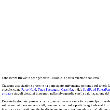
conoscenza rilevante per rigenerare il suolo e la nostra relazione con esso”.
Ciascuna associazione presente ha partecipato attivamente portando sul tavolo la pr
piccole, come
Parco Nord
,
Terzo Paesaggio
,
CasciNet
, l’Hub
SoulFood ForestFar
privati
e singoli cittadini impegnati nella salvaguardia e nella valorizzazione del t
Durante la giornata, permeata da un grande interesse e una forte partecipazione dei 
solo economici ma anche sociali, connessi ai vari usi e pratiche agricole e al loro 
fare ricerca su questi temi debba diventare un modo per “prendersi cura”: di quello