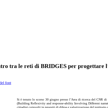
tro tra le reti di BRIDGES per progettare l’
del font
Si è tenuto lo scorso 30 giugno presso l’Area di ricerca del CNR di v
(Building Reflexivity and response-ability Involving Different narr
cittadini coinvolti in progetti di difesa e valorizzazione del territorio