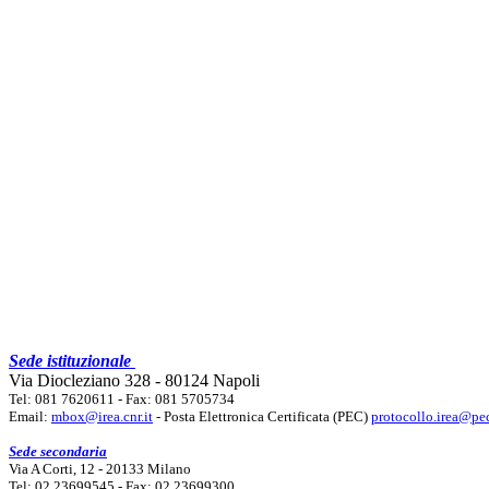
Sede istituzionale
Via Diocleziano 328 - 80124 Napoli
Tel: 081 7620611 - Fax: 081 5705734
Email:
mbox@irea.cnr.it
- Posta Elettronica Certificata (PEC)
protocollo.irea@pec
Sede secondaria
Via A Corti, 12 - 20133 Milano
Tel: 02 23699545 - Fax: 02 23699300