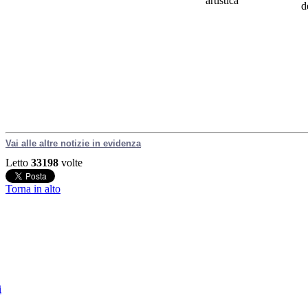
artistica
d
Vai alle altre notizie in evidenza
Letto
33198
volte
Torna in alto
i