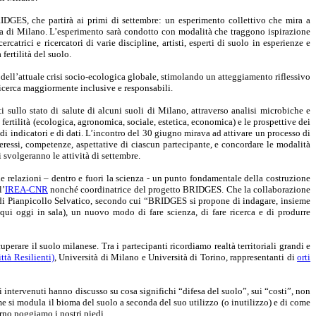
BRIDGES, che partirà ai primi di settembre: un esperimento collettivo che mira a
ana di Milano. L’esperimento sarà condotto con modalità che traggono ispirazione
catrici e ricercatori di varie discipline, artisti, esperti di suolo in esperienze e
fertilità del suolo.
dell’attuale crisi socio-ecologica globale, stimolando un atteggiamento riflessivo
 ricerca maggiormente inclusive e responsabili.
ti sullo stato di salute di alcuni suoli di Milano, attraverso analisi microbiche e
rtilità (ecologica, agronomica, sociale, estetica, economica) e le prospettive dei
 di indicatori e di dati. L’incontro del 30 giugno mirava ad attivare un processo di
eressi, competenze, aspettative di ciascun partecipante, e concordare le modalità
i svolgeranno le attività di settembre.
 relazioni – dentro e fuori la scienza - un punto fondamentale della costruzione
l’
IREA-CNR
nonché coordinatrice del progetto BRIDGES. Che la collaborazione
, di Pianpicollo Selvatico, secondo cui “BRIDGES si propone di indagare, insieme
li qui oggi in sala), un nuovo modo di fare scienza, di fare ricerca e di produrre
perare il suolo milanese. Tra i partecipanti ricordiamo realtà territoriali grandi e
tà Resilienti)
, Università di Milano e Università di Torino, rappresentanti di
orti
ri intervenuti hanno discusso su cosa significhi “difesa del suolo”, sui “costi”, non
come si modula il bioma del suolo a seconda del suo utilizzo (o inutilizzo) e di come
orno poggiamo i nostri piedi.