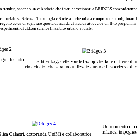
ettembre, secondo un calendario che i vari partecipanti a BRIDGES concorderanno 
 sociale su Scienza, Tecnologia e Società – che mira a comprendere e migliorare la
 progetto cerca di esplorare questa domanda di ricerca attraverso un fitto programma
d esperimenti di citizen science in ambito urbano e rurale.
ogie di suolo
Le litter-bag, delle sonde biologiche fatte di fieno di
rimacinato, che saranno utilizzate durante l’esperienza di c
Un momento di con
milanesi impegnate 
Elisa Calastri, dottoranda UniMi e collaboratrice