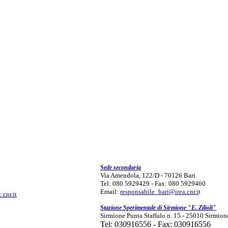
Sede secondaria
Via Amendola, 122/D - 70126 Bari
Tel: 080 5929429 - Fax: 080 5929460
Email:
responsabile_bari@irea.cnr.i
t
.cnr.it
Stazione Sperimentale di Sirmione "E. Zilioli"
Sirmione Punta Staffalo n. 15 - 25010 Sirmion
Tel: 030916556 - Fax: 030916556