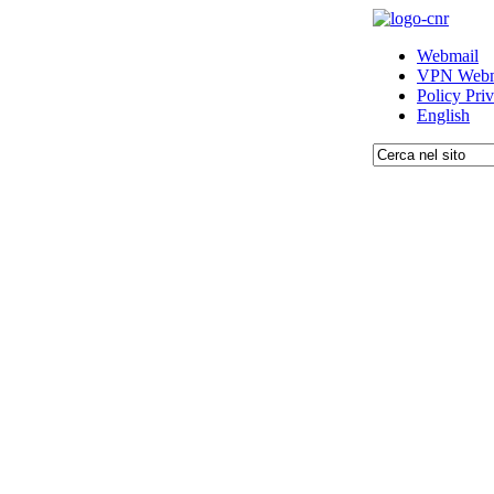
Webmail
VPN Webm
Policy Pri
English