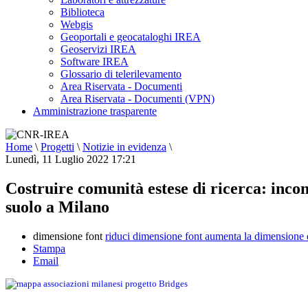
Biblioteca
Webgis
Geoportali e geocataloghi IREA
Geoservizi IREA
Software IREA
Glossario di telerilevamento
Area Riservata - Documenti
Area Riservata - Documenti (VPN)
Amministrazione trasparente
Home
\
Progetti
\
Notizie in evidenza
\
Lunedì, 11 Luglio 2022 17:21
Costruire comunità estese di ricerca: incon
suolo a Milano
dimensione font
riduci dimensione font
aumenta la dimensione 
Stampa
Email