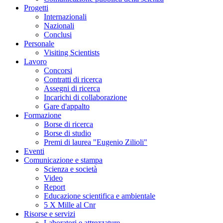
Progetti
Internazionali
Nazionali
Conclusi
Personale
Visiting Scientists
Lavoro
Concorsi
Contratti di ricerca
Assegni di ricerca
Incarichi di collaborazione
Gare d'appalto
Formazione
Borse di ricerca
Borse di studio
Premi di laurea "Eugenio Zilioli"
Eventi
Comunicazione e stampa
Scienza e società
Video
Report
Educazione scientifica e ambientale
5 X Mille al Cnr
Risorse e servizi
Laboratori e attrezzature