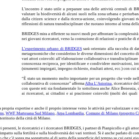
L’incontro è stato utile a preparare una delle attività centrali di 
valutare la biodiversità di alcuni suoli nella zona urbana e periurb
dalla citizen science e dalla ricerca-azione, coinvolgendo giovani ricer
riflessioni di natura transdisciplinare che ruotano intorno al tema della 
BRIDGES mira a riflettere su nuovi modi per affrontare la complessità 
nei giovani ricercatori, verso la costruzione di relazioni e pratiche di
L’esperimento urbano di BRIDGES
sarà orientato alla raccolta di da
metagenomiche che considerino le diverse dimensioni del concetto di fe
vari attori coinvolti all’elaborazione collaborativa e transdisciplinare
conoscenza reciproca, per identificare e condividere motivazioni, int
(strumenti impiegati, impegno richiesto, risultati attesi, ecc.) con cui s
“È stato un momento molto importante per un progetto che vede nelle
collaborativa di conoscenze” afferma
Alba L’Astorina
, ricercatrice del
con queste reti sia fondamentale lo sottolinea anche Alice Benessia
ai ricercatori, ai cittadini e ai practioner coinvolti (molti dei qua
opria expertise e anche il proprio interesse verso le attività per valorizzare e recu
ms
,
WWF Martesana Sud Milano
,
Arpa Lombardia
,
Comune di Milano (progetto Cit
erritorio della città di Milano.
presenti, le ricercatrici e i ricercatori BRIDGES, i partner di Pianpicollo e gli atto
impatto sulla fertilità e sulla biodiversità dei vari territori. Si è anche parlato di 
 che c’è sopra ma soprattutto al di sotto della superficie del terreno su cui ogni gi