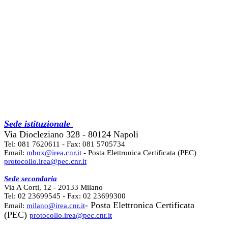
Sede istituzionale
Via Diocleziano 328 - 80124 Napoli
Tel: 081 7620611 - Fax: 081 5705734
Email:
mbox@irea.cnr.it
- Posta Elettronica Certificata (PEC)
protocollo.irea@pec.cnr.it
Sede secondaria
Via A Corti, 12 - 20133 Milano
Tel: 02 23699545 - Fax: 02 23699300
- Posta Elettronica Certificata
Email:
milano@irea.cnr.it
(PEC)
protocollo.irea@pec.cnr.it