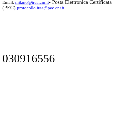
- Posta Elettronica Certificata
Email:
milano@irea.cnr.it
(PEC)
protocollo.irea@pec.cnr.it
030916556