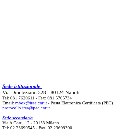
Sede istituzionale
Via Diocleziano 328 - 80124 Napoli
Tel: 081 7620611 - Fax: 081 5705734
Email:
mbox@irea.cnr.it
- Posta Elettronica Certificata (PEC)
protocollo.irea@pec.cnr.it
Sede secondaria
Via A Corti, 12 - 20133 Milano
Tel: 02 23699545 - Fax: 02 23699300