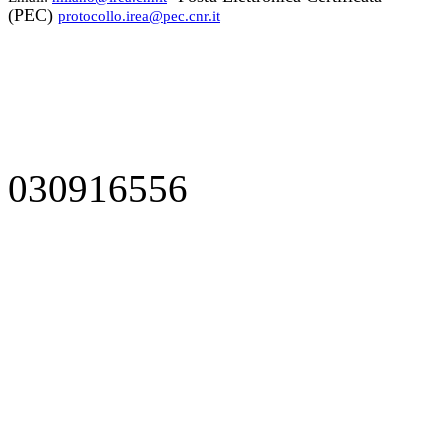
(PEC)
protocollo.irea@pec.cnr.it
030916556