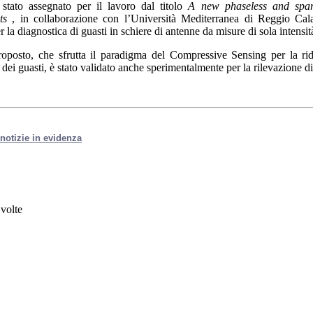
 stato assegnato per il lavoro dal titolo
A new phaseless and spars
ts
, in collaborazione con l’Università Mediterranea di Reggio Cala
 la diagnostica di guasti in schiere di antenne da misure di sola intensi
roposto, che sfrutta il paradigma del Compressive Sensing per la rid
dei guasti, è stato validato anche sperimentalmente per la rilevazione di
e notizie in evidenza
volte