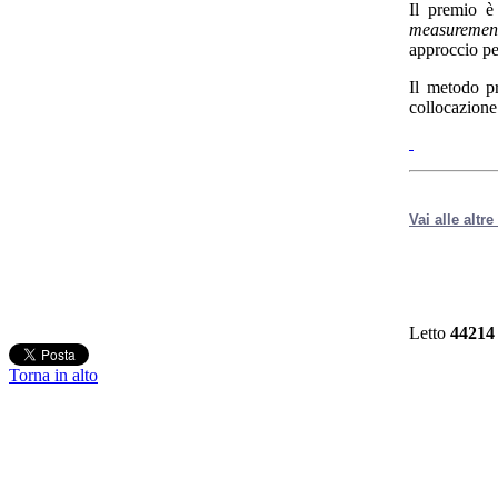
Il premio è
measuremen
approccio per
Il metodo p
collocazione 
Vai alle altr
Letto
44214
Torna in alto