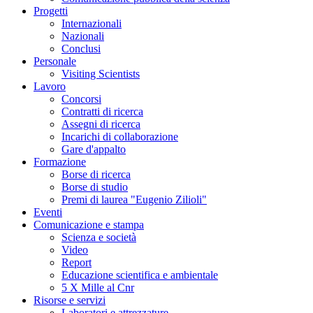
Progetti
Internazionali
Nazionali
Conclusi
Personale
Visiting Scientists
Lavoro
Concorsi
Contratti di ricerca
Assegni di ricerca
Incarichi di collaborazione
Gare d'appalto
Formazione
Borse di ricerca
Borse di studio
Premi di laurea "Eugenio Zilioli"
Eventi
Comunicazione e stampa
Scienza e società
Video
Report
Educazione scientifica e ambientale
5 X Mille al Cnr
Risorse e servizi
Laboratori e attrezzature