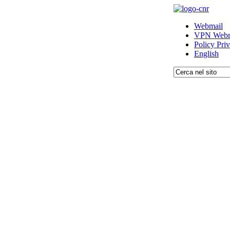
Webmail
VPN Webm
Policy Pri
English