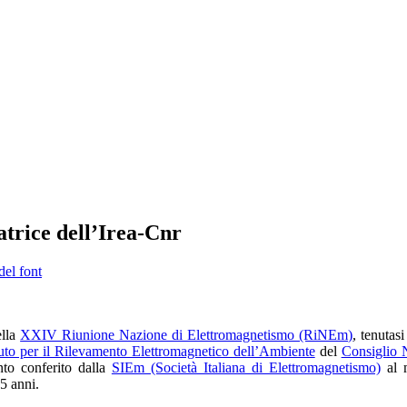
atrice dell’Irea-Cnr
del font
ella
XXIV Riunione Nazione di Elettromagnetismo (RiNEm)
, tenutas
tuto per il Rilevamento Elettromagnetico dell’Ambiente
del
Consiglio 
nto conferito dalla
SIEm (Società Italiana di Elettromagnetismo)
al m
35 anni.