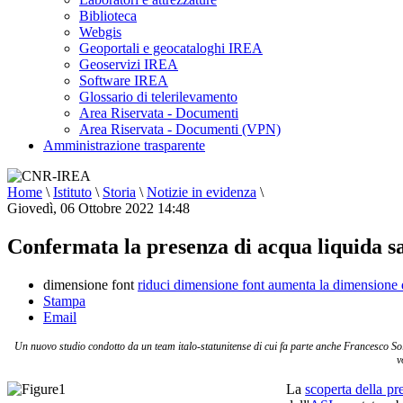
Biblioteca
Webgis
Geoportali e geocataloghi IREA
Geoservizi IREA
Software IREA
Glossario di telerilevamento
Area Riservata - Documenti
Area Riservata - Documenti (VPN)
Amministrazione trasparente
Home
\
Istituto
\
Storia
\
Notizie in evidenza
\
Giovedì, 06 Ottobre 2022 14:48
Confermata la presenza di acqua liquida sal
dimensione font
riduci dimensione font
aumenta la dimensione 
Stampa
Email
Un nuovo studio condotto da un team italo-statunitense di cui fa parte anche Francesco So
v
La
scoperta della pr