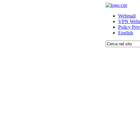
Webmail
VPN Webm
Policy Pri
English