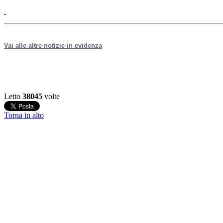
Vai alle altre notizie in evidenza
Letto
38045
volte
Torna in alto