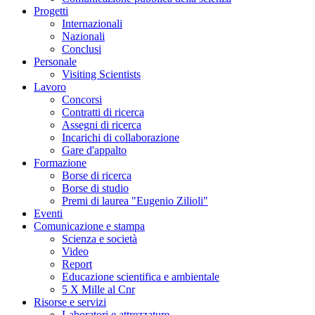
Progetti
Internazionali
Nazionali
Conclusi
Personale
Visiting Scientists
Lavoro
Concorsi
Contratti di ricerca
Assegni di ricerca
Incarichi di collaborazione
Gare d'appalto
Formazione
Borse di ricerca
Borse di studio
Premi di laurea "Eugenio Zilioli"
Eventi
Comunicazione e stampa
Scienza e società
Video
Report
Educazione scientifica e ambientale
5 X Mille al Cnr
Risorse e servizi
Laboratori e attrezzature