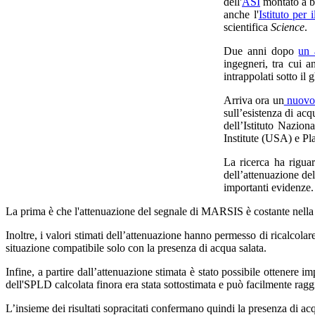
dell'
ASI
montato a bo
anche l'
Istituto per
scientifica
Science
.
Due anni dopo
un 
ingegneri, tra cui 
intrappolati sotto il
Arriva ora un
nuovo 
sull’esistenza di acq
dell’Istituto Nazio
Institute (USA) e Pl
La ricerca ha rigua
dell’attenuazione de
importanti evidenze.
La prima è che l'attenuazione del segnale di MARSIS è costante nella 
Inoltre, i valori stimati dell’attenuazione hanno permesso di ricalcolare 
situazione compatibile solo con la presenza di acqua salata.
Infine, a partire dall’attenuazione stimata è stato possibile ottenere 
dell'SPLD calcolata finora era stata sottostimata e può facilmente ragg
L’insieme dei risultati sopracitati confermano quindi la presenza di acq