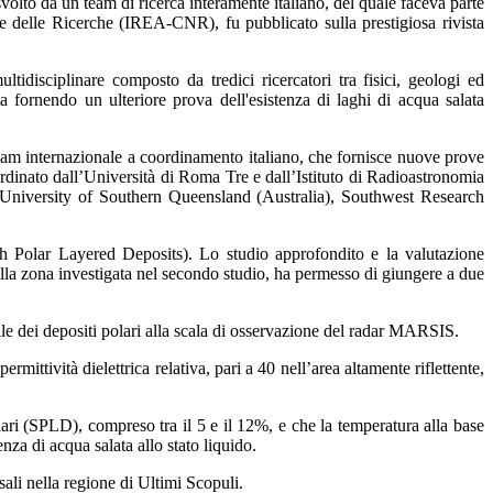
olto da un team di ricerca interamente italiano, del quale faceva parte
 delle Ricerche (IREA-CNR), fu pubblicato sulla prestigiosa rivista
tidisciplinare composto da tredici ricercatori tra fisici, geologi ed
ornendo un ulteriore prova dell'esistenza di laghi di acqua salata
am internazionale a coordinamento italiano, che fornisce nuove prove
coordinato dall’Università di Roma Tre e dall’Istituto di Radioastronomia
a University of Southern Queensland (Australia), Southwest Research
th Polar Layered Deposits). Lo studio approfondito e la valutazione
ella zona investigata nel secondo studio, ha permesso di giungere a due
e dei depositi polari alla scala di osservazione del radar MARSIS.
rmittività dielettrica relativa, pari a 40 nell’area altamente riflettente,
olari (SPLD), compreso tra il 5 e il 12%, e che la temperatura alla base
za di acqua salata allo stato liquido.
sali nella regione di Ultimi Scopuli.