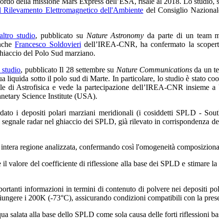
rdo della missione Mars Express dell’ESA, risale al 2018. Lo studio, sv
 il Rilevamento Elettromagnetico dell'Ambiente
del Consiglio Nazionale
altro studio
, pubblicato su
Nature Astronomy
da parte di un team mul
anche
Francesco Soldovieri
dell’IREA-CNR, ha confermato la scoperta f
 ghiaccio del Polo Sud marziano.
studio
, pubblicato Il 28 settembre su
Nature Communications
da un te
ua liquida sotto il polo sud di Marte. In particolare, lo studio è stato 
nale di Astrofisica e vede la partecipazione dell’IREA-CNR insieme 
anetary Science Institute (USA).
rdato i depositi polari marziani meridionali (i cosiddetti SPLD - Sou
l segnale radar nel ghiaccio dei SPLD, già rilevato in corrispondenza d
intera regione analizzata, confermando così l'omogeneità composizional
il valore del coefficiente di riflessione alla base dei SPLD e stimare la pe
importanti informazioni in termini di contenuto di polvere nei depositi p
iungere i 200K (-73°C), assicurando condizioni compatibili con la presen
ua salata alla base dello SPLD come sola causa delle forti riflessioni ba