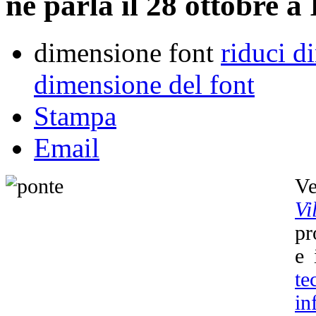
ne parla il 28 ottobre a
dimensione font
riduci d
dimensione del font
Stampa
Email
Ve
Vi
pr
e 
t
in