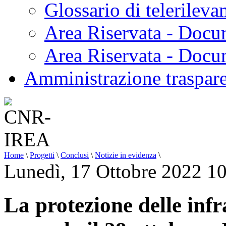
Glossario di telerilev
Area Riservata - Docu
Area Riservata - Doc
Amministrazione traspar
Home
\
Progetti
\
Conclusi
\
Notizie in evidenza
\
Lunedì, 17 Ottobre 2022 1
La protezione delle infr