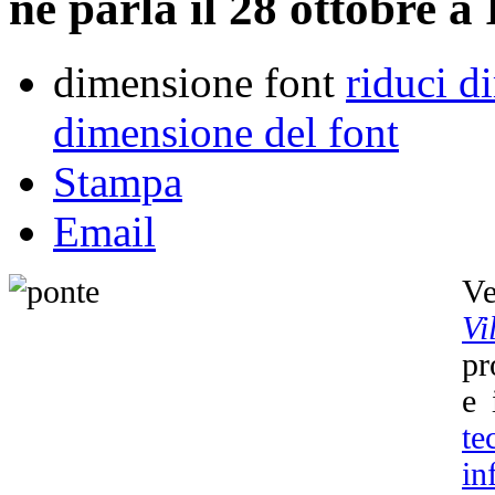
ne parla il 28 ottobre a
dimensione font
riduci d
dimensione del font
Stampa
Email
Ve
Vi
pr
e 
t
in