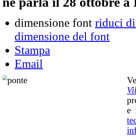
ne parla il 28 ottobre a
dimensione font
riduci d
dimensione del font
Stampa
Email
Ve
Vi
pr
e 
t
in