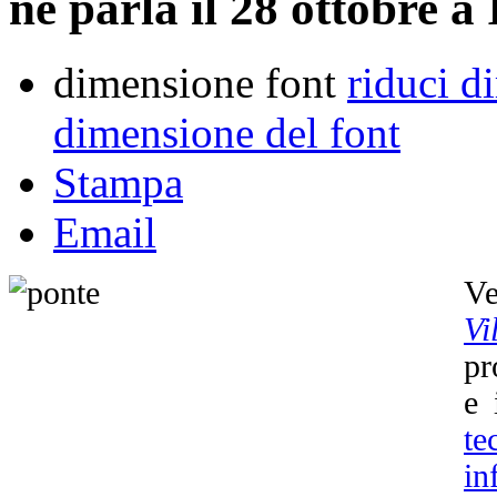
ne parla il 28 ottobre a
dimensione font
riduci d
dimensione del font
Stampa
Email
Ve
Vi
pr
e 
t
in