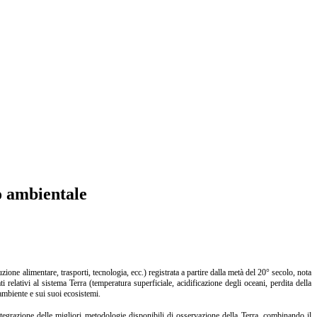
o ambientale
one alimentare, trasporti, tecnologia, ecc.) registrata a partire dalla metà del 20° secolo, nota
relativi al sistema Terra (temperatura superficiale, acidificazione degli oceani, perdita della
’ambiente e sui suoi ecosistemi.
ntegrazione delle migliori metodologie disponibili di osservazione della Terra, combinando il