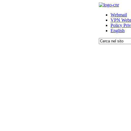
Webmail
VPN Webm
Policy Pri
English