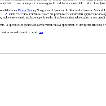
o satellitare e i dati in situ per il monitoraggio e la modellazione ambientale e del territorio (aree
sue della rivista
Remote Sensing
"Integration of Space and In-Situ Earth Observing Methodolog
’
IREA
, vuole essere uno strumento efficace per promuovere e condividere approcci metodologic
e, multisensore e multi-risoluzione per lo studio di problemi ambientali complessi e con grandi imp
sto, lo Special Issue prenderà in considerazione nuove applicazioni di intelligenza artificiale e 
ormazioni sono disponibili a questo
link
.