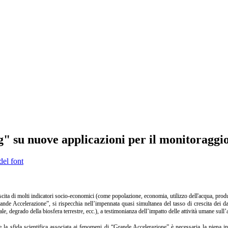
g" su nuove applicazioni per il monitoraggi
del font
scita di molti indicatori socio-economici (come popolazione, economia, utilizzo dell'acqua, produzi
de Accelerazione”, si rispecchia nell’impennata quasi simultanea del tasso di crescita dei dati 
ale, degrado della biosfera terrestre, ecc.), a testimonianza dell’impatto delle attività umane sull
e la sfida scientifica associata ai fenomeni di “Grande Accelerazione” è necessaria la piena i