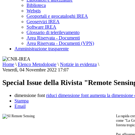
Biblioteca
Webgis
Geoportali e geocataloghi IREA
Geoservizi IREA
Software IREA
Glossario di telerilevamento
Area Riservata - Documenti
Area Riservata - Documenti (VPN)
Amministrazione trasparente
Home
\
Elenco Metodologie
\
Notizie in evidenza
\
Venerdì, 04 Novembre 2022 17:07
Special Issue della Rivista "Remote Sensin
dimensione font
riduci dimensione font
aumenta la dimensione 
Stampa
Email
La rapida cre
come “La Gran
foresta tropic
Per affrontar