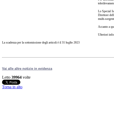
telerilevament
Lo Special Is
Direttore dell
multi-sorgent
Accanto a que
Ulteriori inf
La scadenza per la sottomissione degli articoli è il
31 luglio 2023
Vai alle altre notizie in evidenza
Letto
39964
volte
Torna in alto