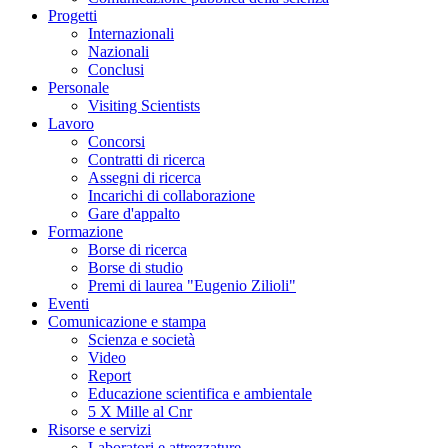
Progetti
Internazionali
Nazionali
Conclusi
Personale
Visiting Scientists
Lavoro
Concorsi
Contratti di ricerca
Assegni di ricerca
Incarichi di collaborazione
Gare d'appalto
Formazione
Borse di ricerca
Borse di studio
Premi di laurea "Eugenio Zilioli"
Eventi
Comunicazione e stampa
Scienza e società
Video
Report
Educazione scientifica e ambientale
5 X Mille al Cnr
Risorse e servizi
Laboratori e attrezzature