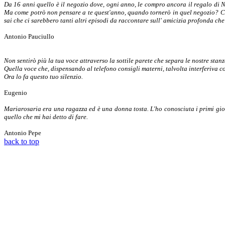
Da 16 anni quello è il negozio dove, ogni anno, le compro ancora il regalo di Na
Ma come potrò non pensare a te quest'anno, quando tornerò in quel negozio? Com
sai che ci sarebbero tanti altri episodi da raccontare sull' amicizia profonda ch
Antonio Pauciullo
Non sentirò più la tua voce attraverso la sottile parete che separa le nostre stanz
Quella voce che, dispensando al telefono consigli materni, talvolta interferiva co
Ora lo fa questo tuo silenzio.
Eugenio
Mariarosaria era una ragazza ed è una donna tosta. L'ho conosciuta i primi giorn
quello che mi hai detto di fare.
Antonio Pepe
back to top