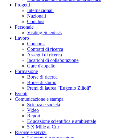
Progetti
Internazionali
Nazionali
Conclusi
Personale
Visiting Scientists
Lavoro
Concorsi
Contratti di ricerca
Assegni di ricerca
Incarichi di collaborazione
Gare d'appalto
Formazione
Borse di ricerca
Borse di studio
Premi di laurea "Eugenio Zilioli"
Eventi
Comunicazione e stampa
Scienza e società
Video
Report
Educazione scientifica e ambientale
5 X Mille al Cnr
Risorse e servizi
Laboratori e attrezzature