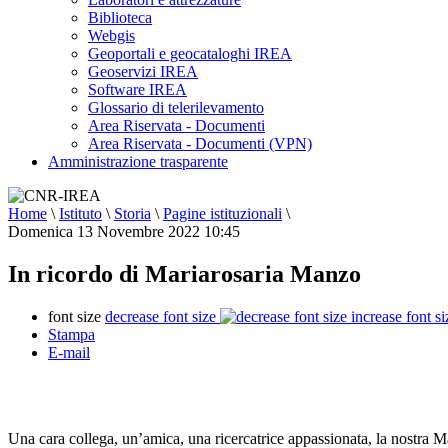
Biblioteca
Webgis
Geoportali e geocataloghi IREA
Geoservizi IREA
Software IREA
Glossario di telerilevamento
Area Riservata - Documenti
Area Riservata - Documenti (VPN)
Amministrazione trasparente
Home
\
Istituto
\
Storia
\
Pagine istituzionali
\
Domenica 13 Novembre 2022 10:45
In ricordo di Mariarosaria Manzo
font size
decrease font size
increase font si
Stampa
E-mail
Una cara collega, un’amica, una ricercatrice appassionata, la nostra Ma