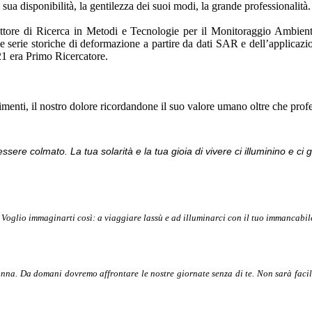
ua disponibilità, la gentilezza dei suoi modi, la grande professionalità.
ore di Ricerca in Metodi e Tecnologie per il Monitoraggio Ambiental
serie storiche di deformazione a partire da dati SAR e dell’applicazion
21 era Primo Ricercatore.
menti, il nostro dolore ricordandone il suo valore umano oltre che profe
sere colmato. La tua solarità e la tua gioia di vivere ci illuminino e ci g
 Voglio immaginarti così: a viaggiare lassù e ad illuminarci con il tuo immancabile
onna. Da domani dovremo affrontare le nostre giornate senza di te. Non sarà facil