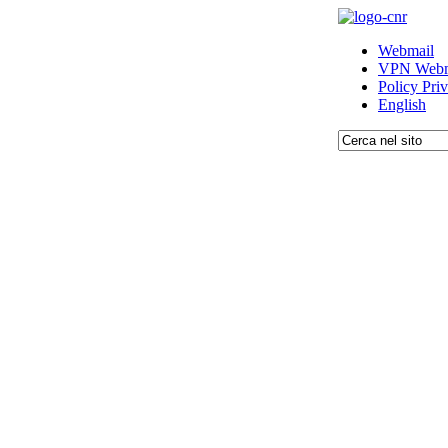
Webmail
VPN Webm
Policy Pri
English