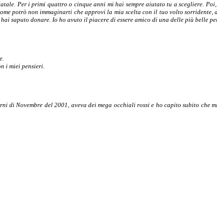
tale. Per i primi quattro o cinque anni mi hai sempre aiutato tu a scegliere. Poi, 
e potrò non immaginarti che approvi la mia scelta con il tuo volto sorridente, di
e hai saputo donare. Io ho avuto il piacere di essere amico di una delle più belle p
e.
n i miei pensieri.
i di Novembre del 2001, aveva dei mega occhiali rossi e ho capito subito che mi s