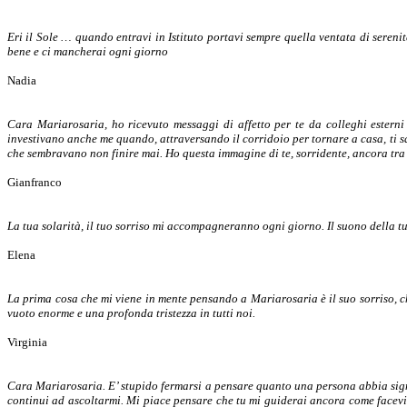
Eri il Sole … quando entravi in Istituto portavi sempre quella ventata di serenit
bene e ci mancherai ogni giorno
Nadia
Cara Mariarosaria, ho ricevuto messaggi di affetto per te da colleghi esterni a
investivano anche me quando, attraversando il corridoio per tornare a casa, ti salu
che sembravano non finire mai. Ho questa immagine di te, sorridente, ancora tra no
Gianfranco
La tua solarità, il tuo sorriso mi accompagneranno ogni giorno. Il suono della tu
Elena
La prima cosa che mi viene in mente pensando a Mariarosaria è il suo sorriso, c
vuoto enorme e una profonda tristezza in tutti noi.
Virginia
Cara Mariarosaria. E’ stupido fermarsi a pensare quanto una persona abbia signif
continui ad ascoltarmi. Mi piace pensare che tu mi guiderai ancora come facevi