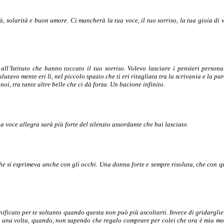
à, solarità e buon umore. Ci mancherà la tua voce, il tuo sorriso, la tua gioia di v
ll’Istituto che hanno toccato il tuo sorriso. Volevo lasciare i pensieri persona
tavo mente eri lì, nel piccolo spazio che ti eri ritagliata tra la scrivania e la pa
i, tra tante altre belle che ci dà forza. Un bacione infinito.
a voce allegra sarà più forte del silenzio assordante che hai lasciato.
he si esprimeva anche con gli occhi. Una donna forte e sempre risoluta, che con q
icato per te soltanto quando questa non può più ascoltarti. Invece di gridarglielo
 una volta, quando, non sapendo che regalo comprare per colei che ora è mia mog