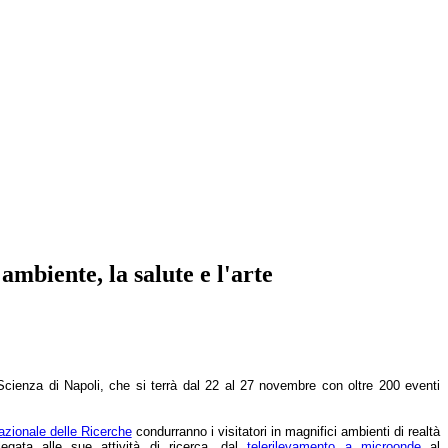
mbiente, la salute e l'arte
 Scienza di Napoli, che si terrà dal 22 al 27 novembre con oltre 200 eventi
azionale delle Ricerche
condurranno i visitatori in magnifici ambienti di realtà
egata alle sue attività di ricerca, dal
telerilevamento a microonde
al