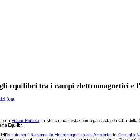
equilibri tra i campi elettromagnetici e l'a
del font
cip
a a
Futuro Remoto
,
la storica manifestazione organizzata da Città della
tema Equilibri.
dell
’
Istituto per il Rilevamento Elettromagnetico dell’Ambiente
del
Consiglio N
 ognuno dei quali scopriranno una declinazione della parola “Equilibri” l