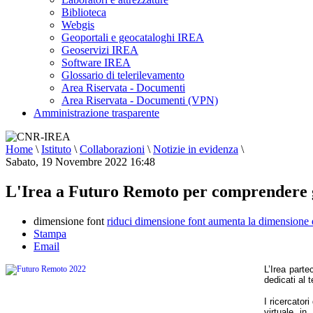
Biblioteca
Webgis
Geoportali e geocataloghi IREA
Geoservizi IREA
Software IREA
Glossario di telerilevamento
Area Riservata - Documenti
Area Riservata - Documenti (VPN)
Amministrazione trasparente
Home
\
Istituto
\
Collaborazioni
\
Notizie in evidenza
\
Sabato, 19 Novembre 2022 16:48
L'Irea a Futuro Remoto per comprendere gli 
dimensione font
riduci dimensione font
aumenta la dimensione 
Stampa
Email
L’Irea parte
dedicati al 
I ricercatori 
virtuale in