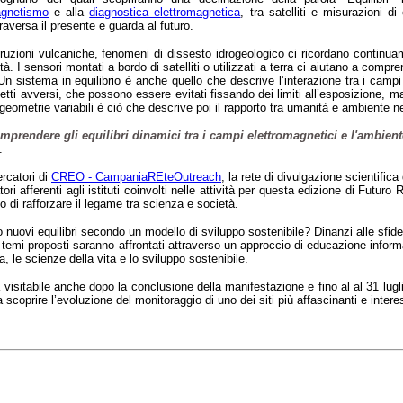
agnetismo
e alla
diagnostica elettromagnetica
,
tra satelliti e misurazioni di
raversa il presente e guarda al futuro.
ruzioni vulcaniche, fenomeni di dissesto idrogeologico ci ricordano continuam
tà. I sensori montati a bordo di satelliti o utilizzati a terra ci aiutano a co
n sistema in equilibrio è anche quello che descrive l’interazione tra i campi 
fetti avversi, che possono essere evitati fissando dei limiti all’esposizione, ma 
a geometrie variabili è ciò che descrive poi il rapporto tra umanità e ambiente ne
prendere gli equilibri dinamici tra i campi elettromagnetici e l'ambiente,
.
rcatori d
i
CREO - CampaniaREteOutreach
,
la rete di divulgazione scientific
tori afferenti agli istituti coinvolti nelle attività per questa edizione di Fut
vo di rafforzare il legame tra scienza e società.
o nuovi equilibri secondo un modello di sviluppo sostenibile? Dinanzi alle sfid
 I temi proposti saranno affrontati attraverso un approccio di educazione infor
a, le scienze della vita e lo sviluppo sostenibile.
 visitabile anche dopo la conclusione della manifestazione e fino al al 31 lugl
ri a scoprire l’evoluzione del monitoraggio di uno dei siti più affascinanti e in