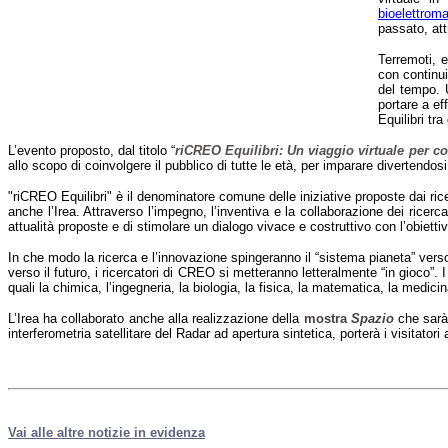
bioelettrom
passato, att
Terremoti, e
con continui
del tempo. U
portare a ef
Equilibri tr
L’evento proposto, dal titolo
“
riCREO Equilibri: Un viaggio virtuale per com
allo scopo di coinvolgere il pubblico di tutte le età, per imparare divertendosi
"riCREO Equilibri" è il denominatore comune delle iniziative proposte dai rice
anche l’Irea. Attraverso l’impegno, l’inventiva e la collaborazione dei ricerca
attualità proposte e di stimolare un dialogo vivace e costruttivo con l’obietti
In che modo la ricerca e l’innovazione spingeranno il “sistema pianeta” vers
verso il futuro, i ricercatori di CREO si metteranno letteralmente “in gioco”.
quali la chimica, l’ingegneria, la biologia, la fisica, la matematica, la medicin
L’Irea ha collaborato anche alla realizzazione della
mostra
Spazio
che sarà
interferometria satellitare del Radar ad apertura sintetica, porterà i visitato
Vai alle altre notizie in evidenza