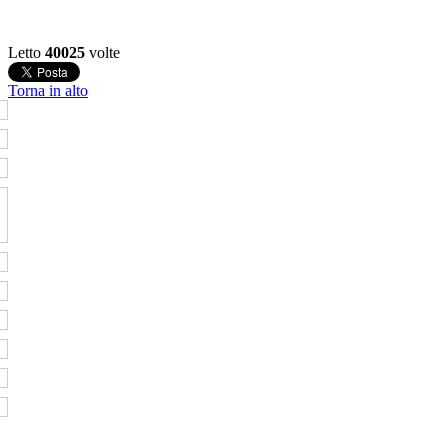
Letto
40025
volte
Torna in alto