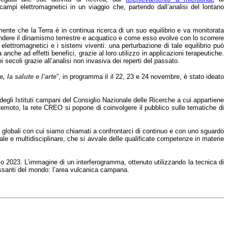
 campi elettromagnetici in un viaggio che, partendo dall’analisi del lontano
ente che la Terra è in continua ricerca di un suo equilibrio e va monitorata
mprendere il dinamismo terrestre e acquatico e come esso evolve con lo scorrere
elettromagnetici e i sistemi viventi: una perturbazione di tale equilibrio può
anche ad effetti benefici, grazie al loro utilizzo in applicazioni terapeutiche.
i secoli grazie all’analisi non invasiva dei reperti del passato.
 la salute e l'arte
”, in programma il il 22, 23 e 24 novembre, è stato ideato
a degli Istituti campani del Consiglio Nazionale delle Ricerche a cui appartiene
uro Remoto, la rete CREO si popone di coinvolgere il pubblico sulle tematiche di
e globali con cui siamo chiamati a confrontarci di continuo e con uno sguardo
male e multidisciplinare, che si avvale delle qualificate competenze in materie
io 2023. L’immagine di un interferogramma, ottenuto utilizzando la tecnica di
teressanti del mondo: l’area vulcanica campana.