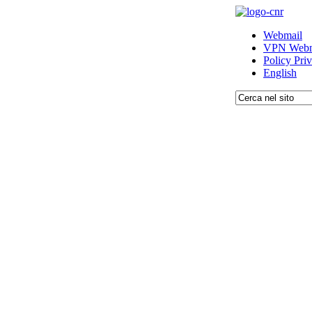
Webmail
VPN Webm
Policy Pri
English