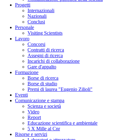
Progetti
Internazionali
Nazionali
Conclusi
Personale
Visiting Scientists
Lavoro
Concorsi
Contratti di ricerca
Assegni di ricerca
Incarichi di collaborazione
Gare d'appalto
Formazione
Borse di ricerca
Borse di studio
Premi di laurea "Eugenio Zilioli"
Eventi
Comunicazione e stampa
Scienza e società
Video
Report
Educazione scientifica e ambientale
5 X Mille al Cnr
Risorse e servizi
Laboratori e attrezzature