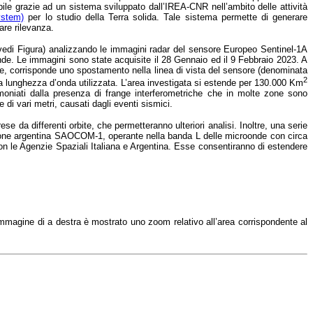
bile grazie ad un sistema sviluppato dall’IREA-CNR nell’ambito delle attività
ystem)
per lo studio della Terra solida. Tale sistema permette di generare
are rilevanza.
 vedi Figura) analizzando le immagini radar del sensore Europeo Sentinel-1A
de. Le immagini sono state acquisite il 28 Gennaio ed il 9 Febbraio 2023. A
ore, corrisponde uno spostamento nella linea di vista del sensore (denominata
2
lla lunghezza d’onda utilizzata. L’area investigata si estende per 130.000 Km
timoniati dalla presenza di frange interferometriche che in molte zone sono
di vari metri, causati dagli eventi sismici.
e da differenti orbite, che permetteranno ulteriori analisi. Inoltre, una serie
lazione argentina SAOCOM-1, operante nella banda L delle microonde con circa
n le Agenzie Spaziali Italiana e Argentina. Esse consentiranno di estendere
immagine di a destra è mostrato uno zoom relativo all’area corrispondente al