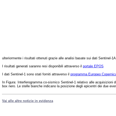
ulteriormente i risultati ottenuti grazie alle analisi basate sui dati Sentinel-1
I risultati generati saranno resi disponibili attraverso il
portale EPOS
I dati Sentinel-1 sono stati forniti attraverso il
programma Europeo Copernic
In Figura:
Interferogramma co-sismico Sentinel-1 relativo alle acquisizioni 
box nero. Le stelle bianche indicano la posizione degli epicentri dei due eve
Vai alle altre notizie in evidenza