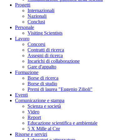
Progetti
Internazionali
Nazionali
Conclusi
Personale
Visiting Scientists
Lavoro
Concorsi
Contratti di ricerca
Assegni di ricerca
Incarichi di collaborazione
Gare d'appalto
Formazione
Borse di ricerca
Borse di studio
Premi di laurea "Eugenio Zilioli"
Eventi
Comunicazione e stampa
Scienza e società
Video
Report
Educazione scientifica e ambientale
5 X Mille al Cnr
Risorse e servizi
Laboratori e attrezzature