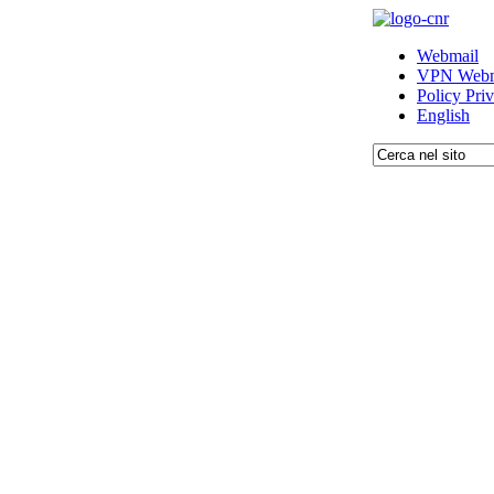
Webmail
VPN Webm
Policy Pri
English