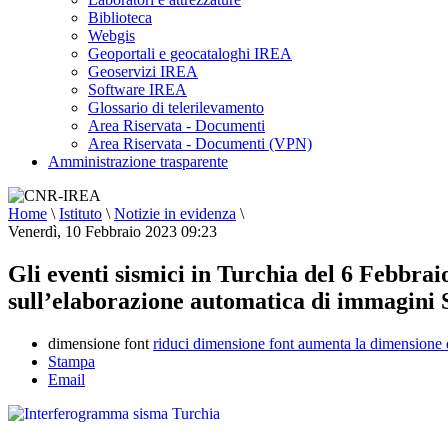
Biblioteca
Webgis
Geoportali e geocataloghi IREA
Geoservizi IREA
Software IREA
Glossario di telerilevamento
Area Riservata - Documenti
Area Riservata - Documenti (VPN)
Amministrazione trasparente
Home
\
Istituto
\
Notizie in evidenza
\
Venerdì, 10 Febbraio 2023 09:23
Gli eventi sismici in Turchia del 6 Febbrai
sull’elaborazione automatica di immagini 
dimensione font
riduci dimensione font
aumenta la dimensione 
Stampa
Email