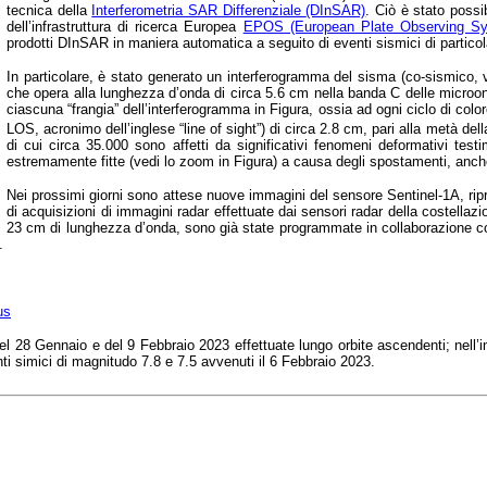
tecnica
della
Interferometria SAR Differenziale
(DInSAR)
.
Ciò è stato possi
dell’infrastruttura di ricerca Europea
EPOS (European Plate Observing S
prodotti DInSAR in maniera automatica a seguito di eventi sismici di particol
In particolare, è stato generato un interferogramma del sisma (co-sismico,
che opera alla lunghezza d’onda di circa 5.6 cm nella banda C delle microon
ciascuna “frangia” dell’interferogramma in Figura, ossia ad ogni ciclo di col
LOS, acronimo dell’inglese “line of sight”) di circa 2.8 cm, pari alla metà de
di cui circa 35.000 sono affetti da significativi fenomeni deformativi tes
estremamente fitte (vedi lo zoom in Figura) a causa degli spostamenti, anche 
Nei prossimi giorni sono attese nuove immagini del sensore Sentinel-1A, ripres
di acquisizioni di immagini radar effettuate dai sensori radar della costel
23 cm di lunghezza d’onda, sono già state programmate in collaborazione co
A.
us
del 28 Gennaio e del 9 Febbraio 2023 effettuate lungo orbite ascendenti; nell’
nti simici di magnitudo 7.8 e 7.5 avvenuti il 6 Febbraio 2023.