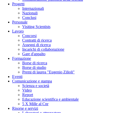
Progetti
Internazionali
Nazionali
Conclusi
Personale
Visiting Scientists
Lavoro
Concorsi
Contratti di ricerca
Assegni di ricerca
Incarichi di collaborazione
Gare d'appalto
Formazione
Borse di ricerca
Borse di studio
Premi di laurea "Eugenio Zilioli"
Eventi
Comunicazione e stampa
Scienza e società
Video
Report
Educazione scientifica e ambientale
5 X Mille al Cnr
Risorse e servizi
Laboratori e attrezzature