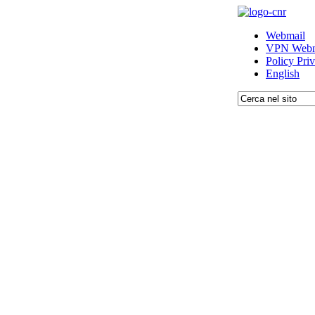
Webmail
VPN Webm
Policy Pri
English