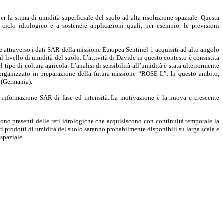
er la stima di umidità superficiale del suolo ad alta risoluzione spaziale. Questa
 ciclo idrologico e a sostenere applicazioni quali, per esempio, le previsioni
ole attraverso i dati SAR della missione Europea Sentinel-1 acquisiti ad alto angolo
 livello di umidità del suolo. L’attività di Davide in questo contesto è consistita
tipo di coltura agricola. L’analisi di sensibilità all’umidità è stata ulteriormente
 organizzato in preparazione della futura missione “ROSE-L”. In questo ambito,
n (Germania).
di informazione SAR di fase ed intensità. La motivazione è la nuova e crescente
 sono presenti delle reti idrologiche che acquisiscono con continuità temporale la
ari prodotti di umidità del suolo saranno probabilmente disponibili su larga scala e
 spaziale.