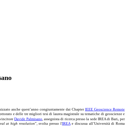
sano
ganizzato anche quest’anno congiuntamente dai Chapter
IEEE Geoscience Remote
ottorato e delle tre migliori tesi di laurea magistrale su tematiche di geoscienze e
,
 vincitore
Davide Palmisano
,
assegnista di ricerca presso la sede IREA di Bari
per
eval at high resolution
”, svolta presso l'
IREA
e discussa all’Università di Roma