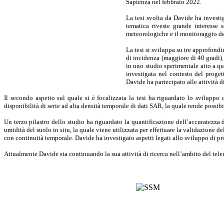
Sapienza nel febbraio 2022.
La tesi svolta da Davide ha investig
tematica riveste grande interesse 
meteorologiche e il monitoraggio del
La tesi si sviluppa su tre approfondi
di incidenza (maggiore di 40 gradi).
in uno studio sperimentale atto a qua
investigata nel contesto del proge
Davide ha partecipato alle attività d
Il secondo aspetto sul quale si è focalizzata la tesi ha riguardato lo svilupp
disponibilità di serie ad alta densità temporale di dati SAR, la quale rende possib
Un terzo pilastro dello studio ha riguardato la quantificazione dell’accuratezza 
umidità del suolo in situ, la quale viene utilizzata per effettuare la validazione 
con continuità temporale. Davide ha investigato aspetti legati allo sviluppo di pro
Attualmente Davide sta continuando la sua attività di ricerca nell’ambito del tele