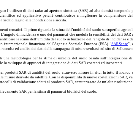
ato l’utilizzo di dati radar ad apertura sintetica (SAR) ad alta densità temporale p
scientifico ed applicativo perché contribuisce a migliorare la comprensione del
 rischio legato alle inondazioni e siccità.
menti tematici. Il primo riguarda la stima dell’umidità del suolo su superfici agric
 L’angolo di incidenza è uno dei parametri che modula la sensibilità dei dati SAR al
ntificare la stima dell’umidità del suolo in funzione dell’angolo di incidenza e del 
tto internazionale finanziato dall’Agenzia Spaziale Europea (ESA) “
SARSense
”,
i raccolta ed analisi dei dati della campagna di misure svoltasi sul sito di Selhause
o di una metodologia per la stima di umidità del suolo basata sull’integrazione 
ile lo sviluppo di approcci di integrazione di dati SAR coerenti ed incoerenti.
dei prodotti SAR di umidità del suolo attraverso misure in situ. In tutto il mondo
delle misure derivate da satellite. Con la disponibilità di nuove costellazioni SAR, v
tocolli di validazione adatti al prodotto SAR, caratterizzato da un’alta risoluzione
rilevamento SAR per la stima di parametri biofisici del suolo.