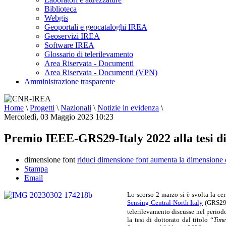
Biblioteca
Webgis
Geoportali e geocataloghi IREA
Geoservizi IREA
Software IREA
Glossario di telerilevamento
Area Riservata - Documenti
Area Riservata - Documenti (VPN)
Amministrazione trasparente
Home
\
Progetti
\
Nazionali
\
Notizie in evidenza
\
Mercoledì, 03 Maggio 2023 10:23
Premio IEEE-GRS29-Italy 2022 alla tesi di
dimensione font
riduci dimensione font
aumenta la dimensione 
Stampa
Email
Lo scorso 2 marzo si è svolta la c
Sensing Central-North Italy
(GRS29
telerilevamento discusse nel period
la tesi di dottorato dal titolo “
Time