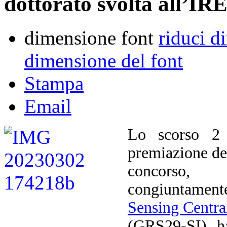
dottorato svolta all’I
dimensione font
riduci d
dimensione del font
Stampa
Email
Lo scorso 2 
premiazione d
concorso, 
congiuntament
Sensing Centra
(GRS29-SI), ha