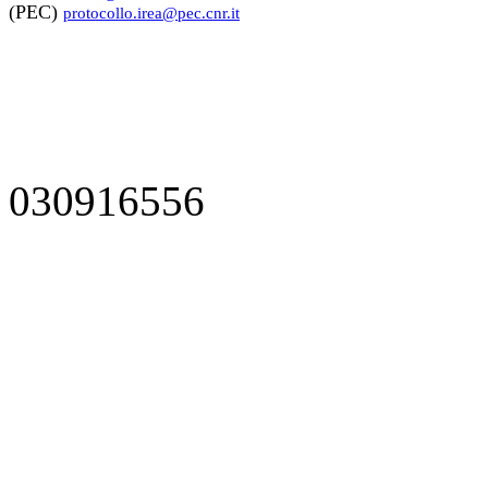
(PEC)
protocollo.irea@pec.cnr.it
030916556