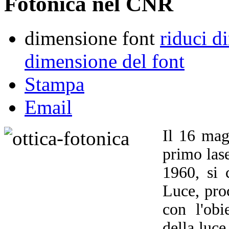
Fotonica nel CNR
dimensione font
riduci d
dimensione del font
Stampa
Email
Il 16 mag
primo las
1960, si 
Luce, pro
con l'obi
della luce