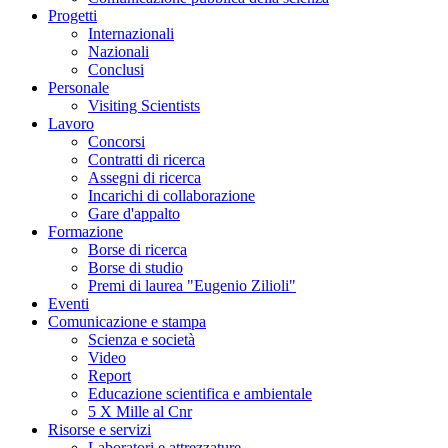
Progetti
Internazionali
Nazionali
Conclusi
Personale
Visiting Scientists
Lavoro
Concorsi
Contratti di ricerca
Assegni di ricerca
Incarichi di collaborazione
Gare d'appalto
Formazione
Borse di ricerca
Borse di studio
Premi di laurea "Eugenio Zilioli"
Eventi
Comunicazione e stampa
Scienza e società
Video
Report
Educazione scientifica e ambientale
5 X Mille al Cnr
Risorse e servizi
Laboratori e attrezzature