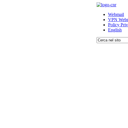
Webmail
VPN Webm
Policy Pri
English