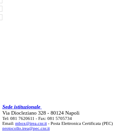
Sede istituzionale
Via Diocleziano 328 - 80124 Napoli
Tel: 081 7620611 - Fax: 081 5705734
Email:
mbox@irea.cnr.it
- Posta Elettronica Certificata (PEC)
protocollo.irea@pec.cnr.it