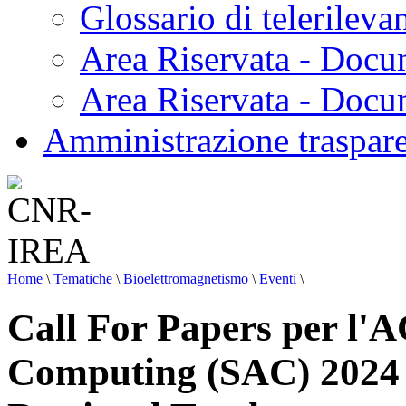
Glossario di telerilev
Area Riservata - Docu
Area Riservata - Doc
Amministrazione traspar
Home
\
Tematiche
\
Bioelettromagnetismo
\
Eventi
\
Call For Papers per l
Computing (SAC) 2024 