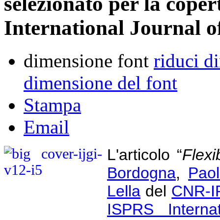
selezionato per la coper
International Journal 
dimensione font
riduci d
dimensione del font
Stampa
Email
L'articolo “
Flexi
Bordogna
,
Paol
Lella
del
CNR-I
ISPRS Internat