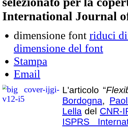
selezionato per la coper
International Journal 
dimensione font
riduci d
dimensione del font
Stampa
Email
L'articolo “
Flexi
Bordogna
,
Paol
Lella
del
CNR-I
ISPRS Internat