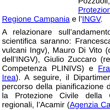
Pozzuol
Protezio
Regione Campania
e l’
INGV
.
A relazionare sull’andamen
scientifica saranno: Francesca
vulcani Ingv), Mauro Di Vito (d
dell’INGV), Giulio Zuccaro (re
Competenza PLINIVS) e
Fr
Irea
). A seguire, il Dipartimen
percorso della pianificazione d
la Protezione Civile della 
regionali, l’Acamir (
Agenzia Cam