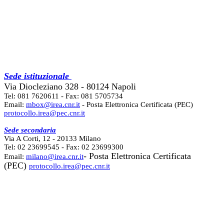
Sede istituzionale
Via Diocleziano 328 - 80124 Napoli
Tel: 081 7620611 - Fax: 081 5705734
Email:
mbox@irea.cnr.it
- Posta Elettronica Certificata (PEC)
protocollo.irea@pec.cnr.it
Sede secondaria
Via A Corti, 12 - 20133 Milano
Tel: 02 23699545 - Fax: 02 23699300
- Posta Elettronica Certificata
Email:
milano@irea.cnr.it
(PEC)
protocollo.irea@pec.cnr.it