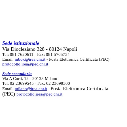
Sede istituzionale
Via Diocleziano 328 - 80124 Napoli
Tel: 081 7620611 - Fax: 081 5705734
Email:
mbox@irea.cnr.it
- Posta Elettronica Certificata (PEC)
protocollo.irea@pec.cnr.it
Sede secondaria
Via A Corti, 12 - 20133 Milano
Tel: 02 23699545 - Fax: 02 23699300
- Posta Elettronica Certificata
Email:
milano@irea.cnr.it
(PEC)
protocollo.irea@pec.cnr.it