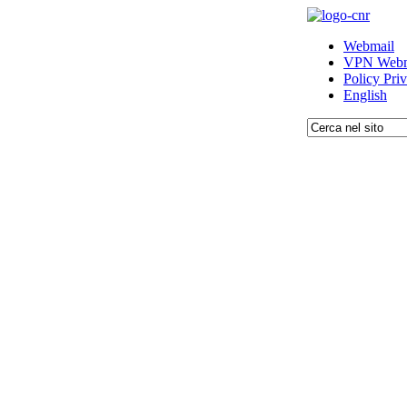
Webmail
VPN Webm
Policy Pri
English