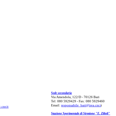
Sede secondaria
Via Amendola, 122/D - 70126 Bari
Tel: 080 5929429 - Fax: 080 5929460
Email:
responsabile_bari@irea.cnr.i
t
.cnr.it
Stazione Sperimentale di Sirmione "E. Zilioli"