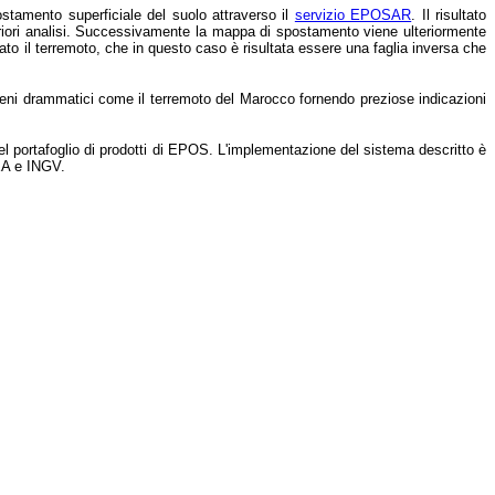
tamento superficiale del suolo attraverso il
servizio EPOSAR
. Il risultato
riori analisi. Successivamente la mappa di spostamento viene ulteriormente
to il terremoto, che in questo caso è risultata essere una faglia inversa che
meni drammatici come il terremoto del Marocco fornendo preziose indicazioni
l portafoglio di prodotti di EPOS. L'implementazione del sistema descritto è
REA e INGV.