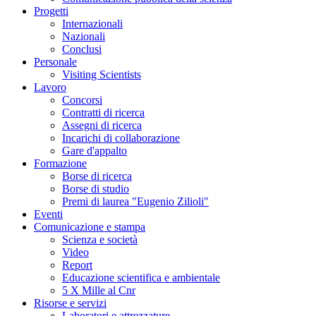
Progetti
Internazionali
Nazionali
Conclusi
Personale
Visiting Scientists
Lavoro
Concorsi
Contratti di ricerca
Assegni di ricerca
Incarichi di collaborazione
Gare d'appalto
Formazione
Borse di ricerca
Borse di studio
Premi di laurea "Eugenio Zilioli"
Eventi
Comunicazione e stampa
Scienza e società
Video
Report
Educazione scientifica e ambientale
5 X Mille al Cnr
Risorse e servizi
Laboratori e attrezzature