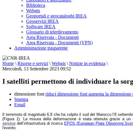
Biblioteca
Webgis
Geoportali e geocataloghi IREA
Geoservizi IREA
Software IREA
Glossario di telerilevamento
Area Riservata - Documenti
Area Riservata - Documenti (VPN)
Amministrazione trasparente
Home
\
Risorse e servizi
\
Webgis
\
Notizie in evidenza
\
Mercoledì, 13 Settembre 2023 09:52
I satelliti permettono di individuare la so
dimensione font
riduci dimensione font
aumenta la dimensione 
Stampa
Email
Il terremoto di magnitudo 6,8 che ha colpito il sud del Marocco l’8 settem
(Figura 1). La misura della deformazione è stata ottenuta grazie a un
service
dell’infrastruttura di ricerca
EPOS (European Plate Observing Sys
l'evento.