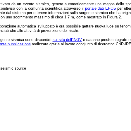
attivato da un evento sismico, genera automaticamente una mappa dello spos
ndiviso con la comunità scientifica attraverso il
portale dati EPOS
per ulte
e dal sistema per ottenere informazioni sulla sorgente sismica che ha origina
on uno scorrimento massimo di circa 1,7 m, come mostrato in Figura 2.
aborazione automatica sviluppato è ora possibile gettare nuova luce su feno
nziati che alle attività di prevenzione dei rischi.
rgente sismica sono disponibili
sul sito dell'INGV
e saranno presto integrate ne
ente pubblicazione
realizzata grazie al lavoro congiunto di ricercatori CNR-I