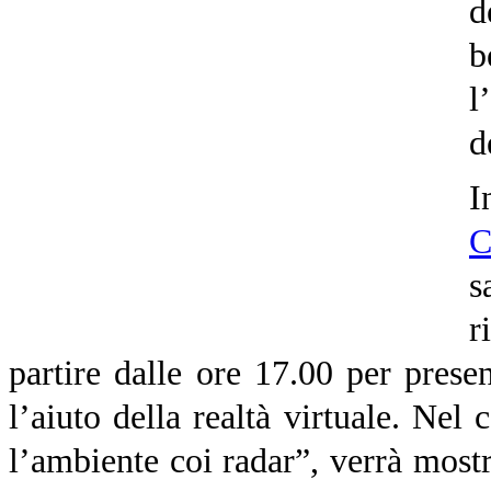
d
b
l
d
I
s
r
partire dalle ore 17.00 per presen
l’aiuto della realtà virtuale. Nel
l’ambiente coi radar”, verrà mostr