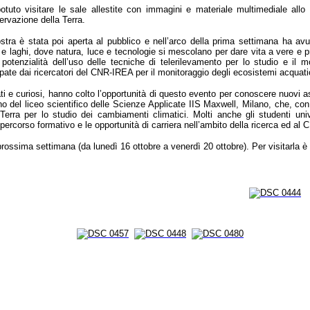
 potuto visitare le sale allestite con immagini e materiale multimediale allo
servazione della Terra.
stra è stata poi aperta al pubblico e nell’arco della prima settimana ha av
iumi e laghi, dove natura, luce e tecnologie si mescolano per dare vita a vere e 
otenzialità dell’uso delle tecniche di telerilevamento per lo studio e il mo
pate dai ricercatori del CNR-IREA per il monitoraggio degli ecosistemi acquatici
ati e curiosi, hanno colto l’opportunità di questo evento per conoscere nuovi as
nno del liceo scientifico delle Scienze Applicate IIS Maxwell, Milano, che, con
 Terra per lo studio dei cambiamenti climatici. Molti anche gli studenti univ
percorso formativo e le opportunità di carriera nell’ambito della ricerca ed al 
 prossima settimana (da lunedì 16 ottobre a venerdì 20 ottobre). Per visitarla