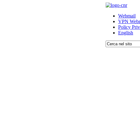
Webmail
VPN Webm
Policy Pri
English