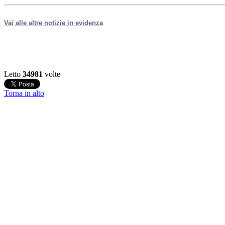
Vai alle altre notizie in evidenza
Letto
34981
volte
Torna in alto