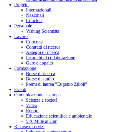
Progetti
Internazionali
Nazionali
Conclusi
Personale
Visiting Scientists
Lavoro
Concorsi
Contratti di ricerca
Assegni di ricerca
Incarichi di collaborazione
Gare d'appalto
Formazione
Borse di ricerca
Borse di studio
Premi di laurea "Eugenio Zilioli"
Eventi
Comunicazione e stampa
Scienza e società
Video
Report
Educazione scientifica e ambientale
5 X Mille al Cnr
Risorse e servizi
Laboratori e attrezzature