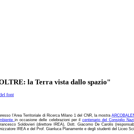
RE: la Terra vista dallo spazio"
del font
 presso l’Area Territoriale di Ricerca Milano 1 del CNR, la mostra
ARCOBALENO 
Ambiente
in occasione delle celebrazioni per il
centenario del Consiglio Naz
Francesco Soldovieri (direttore IREA), Dott. Giacomo De Carolis (responsa
izzatore IREA e del Prof. Gianluca Planamente e degli studenti del Liceo Scie