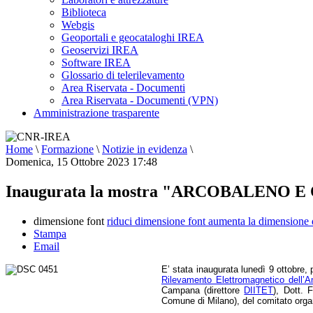
Biblioteca
Webgis
Geoportali e geocataloghi IREA
Geoservizi IREA
Software IREA
Glossario di telerilevamento
Area Riservata - Documenti
Area Riservata - Documenti (VPN)
Amministrazione trasparente
Home
\
Formazione
\
Notizie in evidenza
\
Domenica, 15 Ottobre 2023 17:48
Inaugurata la mostra "ARCOBALENO E OLT
dimensione font
riduci dimensione font
aumenta la dimensione 
Stampa
Email
E’ stata inaugurata lunedì 9 ottobre,
Rilevamento Elettromagnetico dell’
Campana (direttore
DIITET
), Dott. 
Comune di Milano), del comitato organ