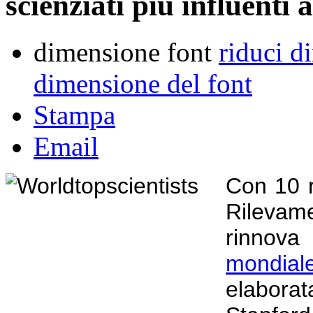
scienziati più influenti
dimensione font
riduci d
dimensione del font
Stampa
Email
Con 10 r
Rilevame
rinnov
mondiale 
elaborat