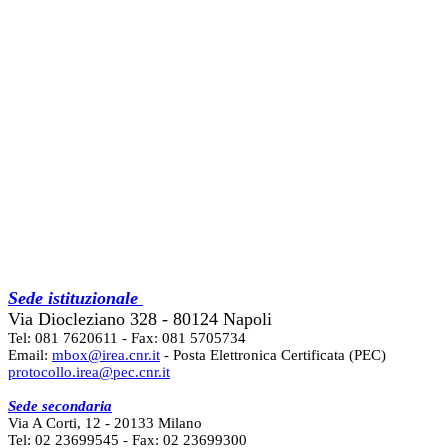
Sede istituzionale
Via Diocleziano 328 - 80124 Napoli
Tel: 081 7620611 - Fax: 081 5705734
Email:
mbox@irea.cnr.it
- Posta Elettronica Certificata (PEC)
protocollo.irea@pec.cnr.it
Sede secondaria
Via A Corti, 12 - 20133 Milano
Tel: 02 23699545 - Fax: 02 23699300