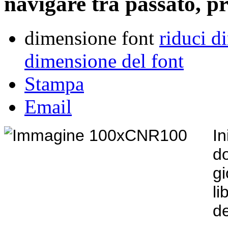
navigare tra passato, p
dimensione font
riduci d
dimensione del font
Stampa
Email
I
d
g
li
d