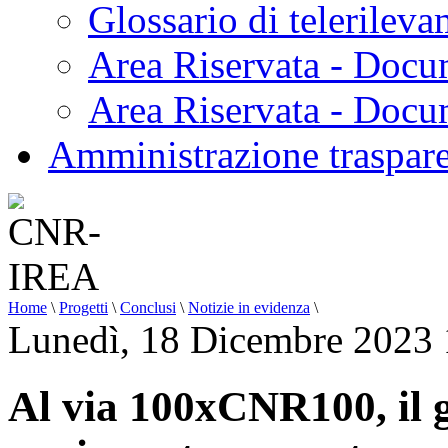
Glossario di telerilev
Area Riservata - Docu
Area Riservata - Doc
Amministrazione traspar
Home
\
Progetti
\
Conclusi
\
Notizie in evidenza
\
Lunedì, 18 Dicembre 2023 
Al via 100xCNR100, il g