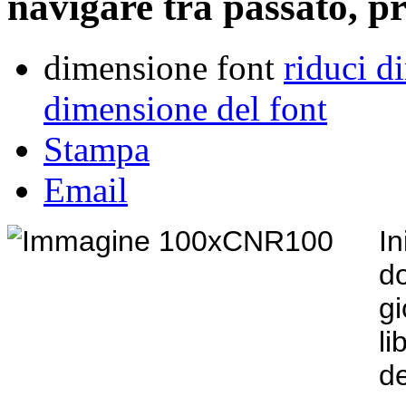
navigare tra passato, p
dimensione font
riduci d
dimensione del font
Stampa
Email
I
d
g
li
d