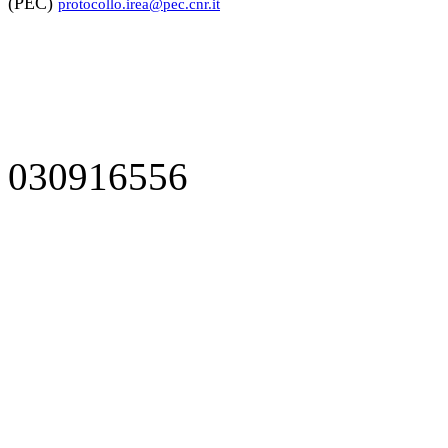
(PEC)
protocollo.irea@pec.cnr.it
030916556