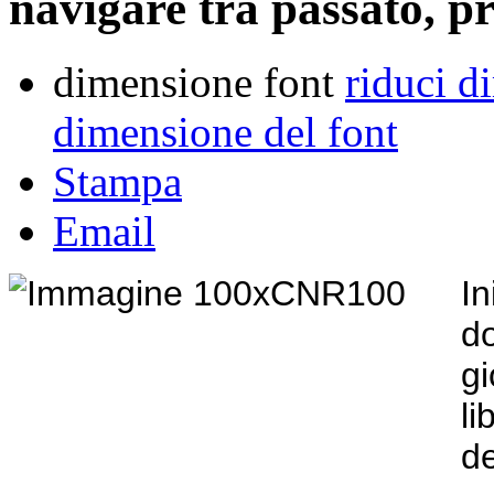
navigare tra passato, p
dimensione font
riduci d
dimensione del font
Stampa
Email
I
d
g
li
d