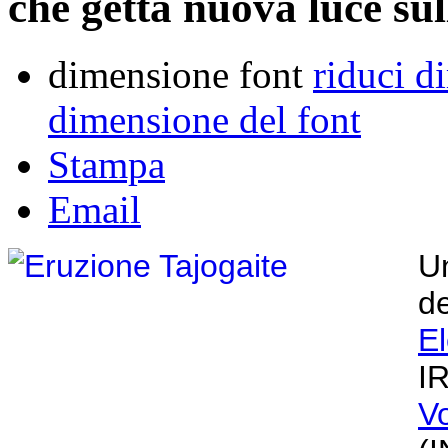
che getta nuova luce sul
dimensione font
riduci d
dimensione del font
Stampa
Email
Un
de
E
I
V