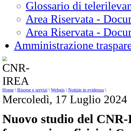
Glossario di telerilev
Area Riservata - Docu
Area Riservata - Doc
Amministrazione traspar
Home
\
Risorse e servizi
\
Webgis
\
Notizie in evidenza
\
Mercoledì, 17 Luglio 2024
Nuovo studio del CNR-I