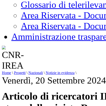
Glossario di telerilev
Area Riservata - Docu
Area Riservata - Doc
Amministrazione traspar
Home
\
Progetti
\
Nazionali
\
Notizie in evidenza
\
Venerdì, 20 Settembre 2024
Articolo di ricercatori 