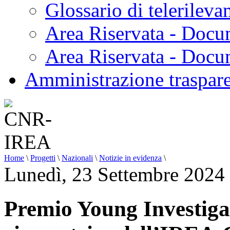
Glossario di telerilev
Area Riservata - Docu
Area Riservata - Doc
Amministrazione traspar
Home
\
Progetti
\
Nazionali
\
Notizie in evidenza
\
Lunedì, 23 Settembre 2024
Premio Young Investiga