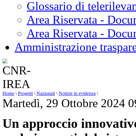
Glossario di telerilev
Area Riservata - Docu
Area Riservata - Doc
Amministrazione traspar
Home
\
Progetti
\
Nazionali
\
Notizie in evidenza
\
Martedì, 29 Ottobre 2024 0
Un approccio innovativ