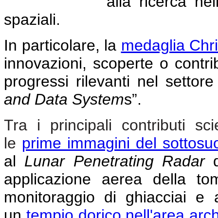
alla ricerca ne
spaziali.
In particolare, la
medaglia Chr
innovazioni, scoperte o contrib
progressi rilevanti nel settore
and Data System
s”.
Tra i principali contributi sci
le
prime immagini del sottosuo
al
Lunar Penetrating Radar
d
applicazione aerea della to
monitoraggio di ghiacciai e 
un
tempio dorico nell'area ar