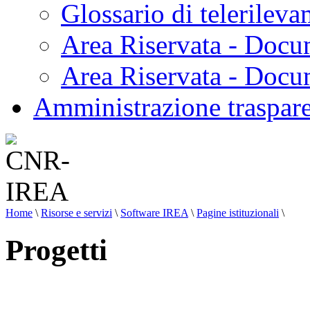
Glossario di telerilev
Area Riservata - Docu
Area Riservata - Doc
Amministrazione traspar
Home
\
Risorse e servizi
\
Software IREA
\
Pagine istituzionali
\
Progetti